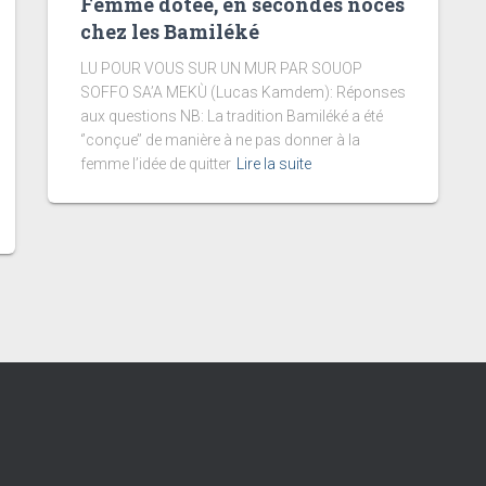
Femme dotée, en secondes noces
chez les Bamiléké
LU POUR VOUS SUR UN MUR PAR SOUOP
SOFFO SA’A MEKÙ (Lucas Kamdem): Réponses
aux questions NB: La tradition Bamiléké a été
‘’conçue’’ de manière à ne pas donner à la
femme l’idée de quitter
Lire la suite