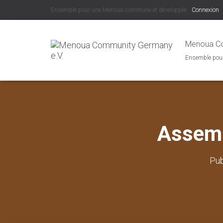
Ensemble pour une Menoua commune et développée
Connexion
Menoua Co
Ensemble pou
Assemb
Pub