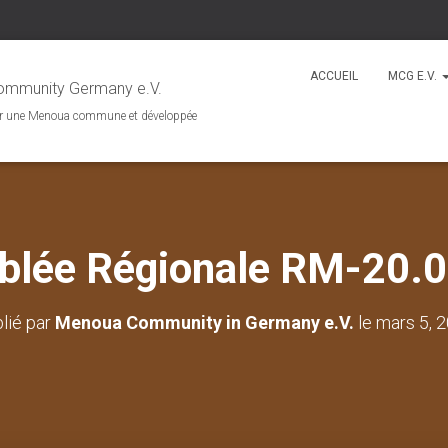
ACCUEIL
MCG E.V.
mmunity Germany e.V.
r une Menoua commune et développée
lée Régionale RM-20.
lié par
Menoua Community in Germany e.V.
le
mars 5, 