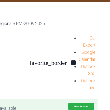
iCal
Export
Google
Calendar
favorite_border
Outlook
365
Outlook
Live
View Results
available.