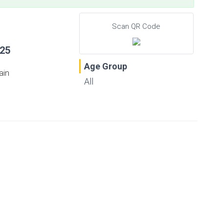
Scan QR Code
025
Age Group
ain
All