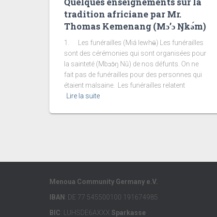
Quelques enseignements sur la
tradition africiane par Mr.
Thomas Kemenang (Mɔ’ɔ Ŋkǝ́m)
1. Les funérailles (Miá lewhʉ̄) Les funérailles
sont des cérémonies qui sont organisées pour
la sainteté (Mbɔɔ̄ŋ Nū) de nos défunts. On ne
fait pas de funérailles pour des personnes qui
étaient malsaine. Les funérailles relatent
Lire la suite
Menoua Community Germany e.V.
IBAN
: DE 77 545500100 191674985
BIC
: LUHSDE6AXXX
Sparkasse