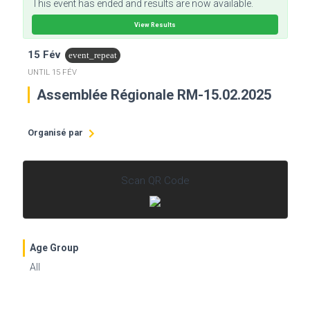
This event has ended and results are now available.
View Results
15 Fév
event_repeat
UNTIL
15 FÉV
Assemblée Régionale RM-15.02.2025
Organisé par
Ta' Nchu Région Rhein Main
Scan QR Code
Age Group
All