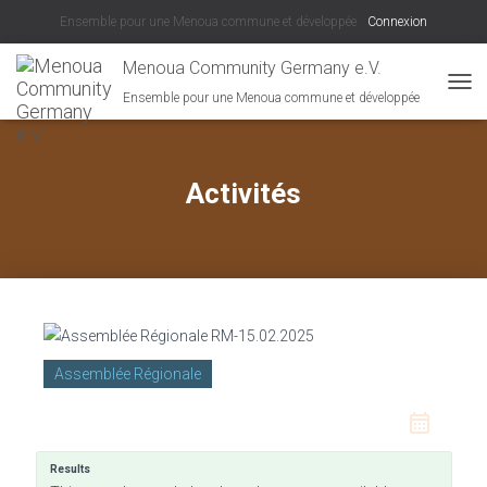
Ensemble pour une Menoua commune et développée
Connexion
Menoua Community Germany e.V.
Ensemble pour une Menoua commune et développée
DÉPL
Activités
Assemblée Régionale
favorite_border
Results