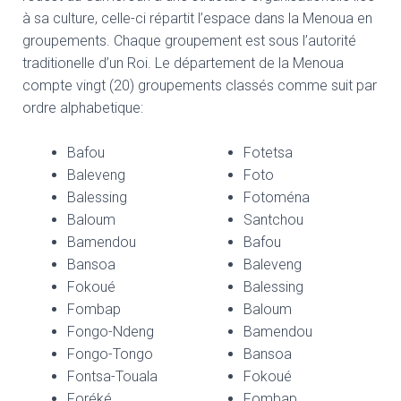
à sa
culture, celle-ci répartit l’espace dans la Menoua en
groupements. Chaque groupement est sous l’autorité
traditionelle d’un Roi. Le département de la Menoua
compte vingt (20) groupements classés comme suit par
ordre alphabetique:
Bafou
Fotetsa
Baleveng
Foto
Balessing
Fotoména
Baloum
Santchou
Bamendou
Bafou
Bansoa
Baleveng
Fokoué
Balessing
Fombap
Baloum
Fongo-
Ndeng
Bamendou
Fongo-
Tongo
Bansoa
F
ontsa-Touala
Fokoué
Foréké
Fombap