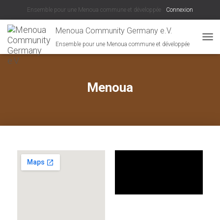
Ensemble pour une Menoua commune et développée
Connexion
Menoua Community Germany e.V.
Ensemble pour une Menoua commune et développée
D
É
P
L
I
Menoua
E
R
L
A
N
A
V
I
G
A
T
I
O
N