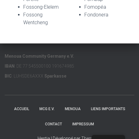
Fossong-Elelem
Fomopéa
F
ossong
Fondonera
Wentcheng
Menoua Community Germany e.V.
IBAN
: DE 77 545500100 191674985
BIC
: LUHSDE6AXXX
Sparkasse
ACCUEIL
MCG E.V.
MENOUA
LIENS IMPORTANTS
CONTACT
IMPRESSUM
Hestia | Développé par
ThemeIsle