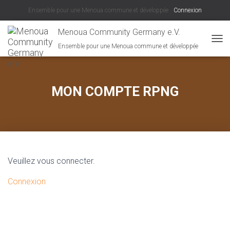
Ensemble pour une Menoua commune et développée
Connexion
Menoua Community Germany e.V.
Ensemble pour une Menoua commune et développée
D
É
P
L
I
MON COMPTE RPNG
E
R
L
A
N
A
V
Veuillez vous connecter.
I
G
Connexion
A
T
I
O
N