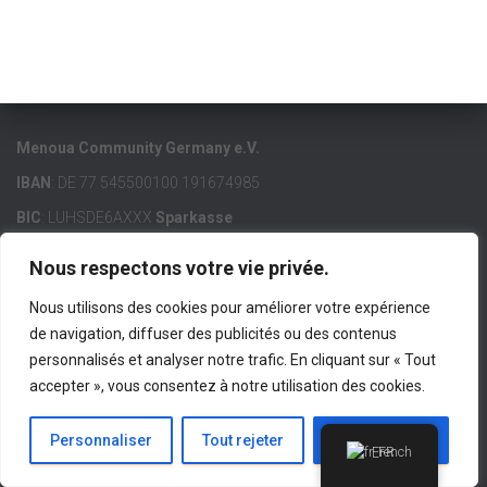
Menoua Community Germany e.V.
IBAN
: DE 77 545500100 191674985
BIC
: LUHSDE6AXXX
Sparkasse
Nous respectons votre vie privée.
Nous utilisons des cookies pour améliorer votre expérience
de navigation, diffuser des publicités ou des contenus
ACCUEIL
MCG E.V.
MENOUA
LIENS IMPORTANTS
personnalisés et analyser notre trafic. En cliquant sur « Tout
accepter », vous consentez à notre utilisation des cookies.
CONTACT
IMPRESSUM
Hestia | Développé par
ThemeIsle
Personnaliser
Tout rejeter
Accepter tout
French