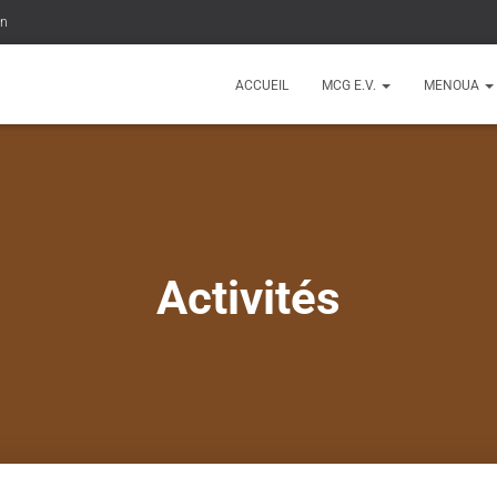
on
ACCUEIL
MCG E.V.
MENOUA
Activités