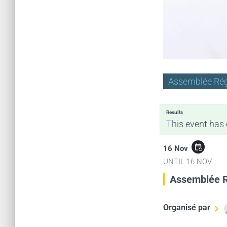
Assemblée Rég
Results
This event has 
event_repeat
16 Nov
UNTIL
16 NOV
Assemblée R
Organisé par