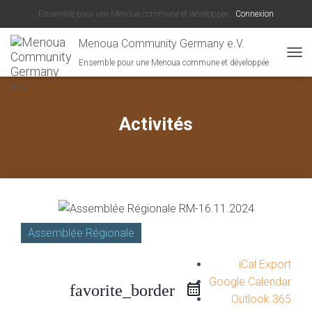
Ensemble pour une Menoua commune et développée
Connexion
Menoua Community Germany e.V.
Ensemble pour une Menoua commune et développée
D
É
P
L
I
Activités
E
R
L
A
N
A
V
I
Assemblée Régionale
G
A
T
iCal Export
I
Google Calendar
favorite_border
O
Outlook 365
N