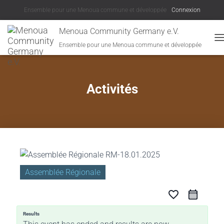
Ensemble pour une Menoua commune et développée
Connexion
Menoua Community Germany e.V.
Ensemble pour une Menoua commune et développée
D
Activités
Assemblée Régionale
favorite_border
Results