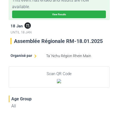
This event has ended and results are now
available.
View Results
18 Jan
event_repeat
UNTIL
18 JAN
Assemblée Régionale RM-18.01.2025
Organisé par
Ta' Nchu Région Rhein Main
Scan QR Code
Age Group
All