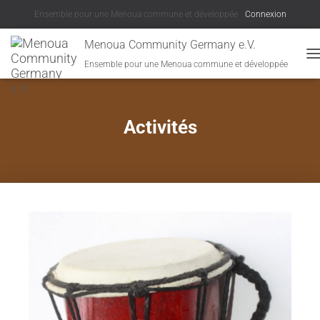
Ensemble pour une Menoua commune et développée
Connexion
Menoua Community Germany e.V.
Ensemble pour une Menoua commune et développée
D
Activités