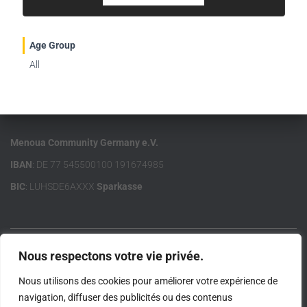
Age Group
All
Menoua Community Germany e.V.
IBAN
: DE 77 545500100 191674985
BIC
: LUHSDE6AXXX
Sparkasse
Nous respectons votre vie privée.
ACCUEIL
MCG E.V.
MENOUA
LIENS IMPORTANTS
Nous utilisons des cookies pour améliorer votre expérience de
CONTACT
IMPRESSUM
navigation, diffuser des publicités ou des contenus