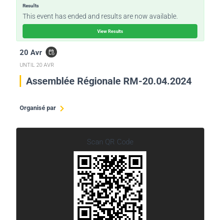
Results
This event has ended and results are now available.
View Results
20 Avr
event_repeat
UNTIL
20 AVR
Assemblée Régionale RM-20.04.2024
Organisé par
Ta' Nchu Région Rhein Main
Scan QR Code