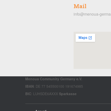
Mail
info@menoua-germa
Menoua Community Germany e.V.
IBAN
: DE 77 545500100 191674985
BIC
: LUHSDE6AXXX
Sparkasse