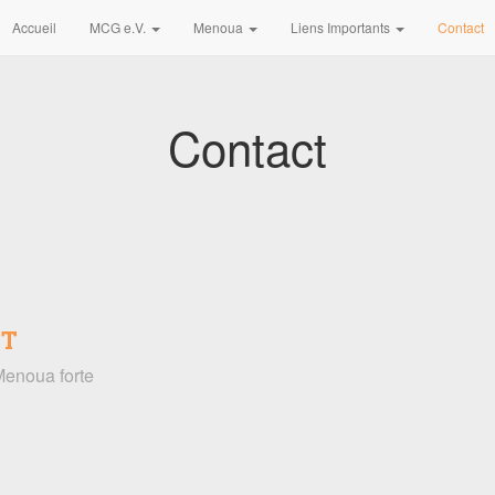
Accueil
MCG e.V.
Menoua
Liens Importants
Contact
Contact
ET
enoua forte