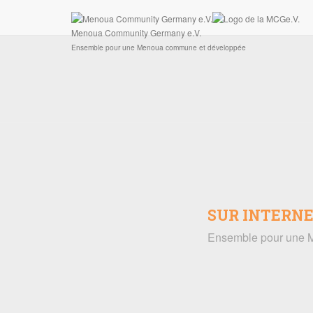
Ensemble pour une Menoua commune et développée
Connexion
Menoua Community Germany e.V.
Ensemble pour une Menoua commune et développée
SUR INTERN
Ensemble pour une M