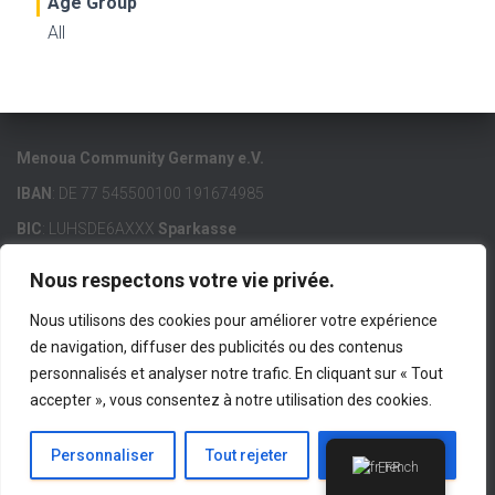
Age Group
All
Menoua Community Germany e.V.
IBAN
: DE 77 545500100 191674985
BIC
: LUHSDE6AXXX
Sparkasse
Nous respectons votre vie privée.
Nous utilisons des cookies pour améliorer votre expérience
de navigation, diffuser des publicités ou des contenus
ACCUEIL
MCG E.V.
MENOUA
LIENS IMPORTANTS
personnalisés et analyser notre trafic. En cliquant sur « Tout
accepter », vous consentez à notre utilisation des cookies.
CONTACT
IMPRESSUM
Hestia | Développé par
ThemeIsle
Personnaliser
Tout rejeter
Accepter tout
French