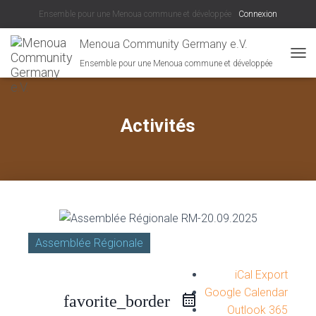
Ensemble pour une Menoua commune et développée
Connexion
Menoua Community Germany e.V.
Ensemble pour une Menoua commune et développée
DÉPL
Activités
Assemblée Régionale
iCal Export
Google Calendar
favorite_border
Outlook 365