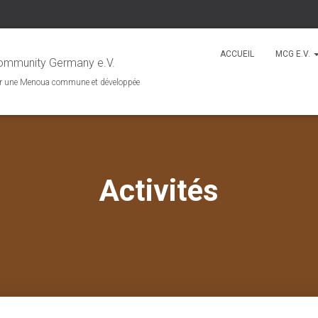
ACCUEIL
MCG E.V.
mmunity Germany e.V.
r une Menoua commune et développée
Activités