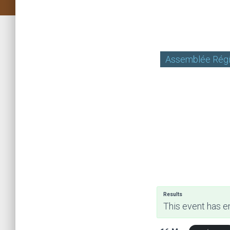
Assemblée Régi
Results
This event has e