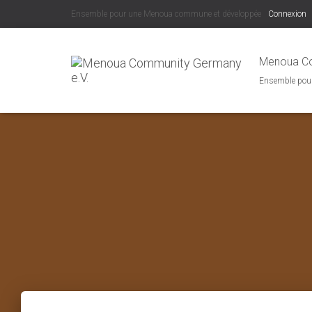
Ensemble pour une Menoua commune et développée
Connexion
Menoua Co
Ensemble pou