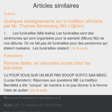
Articles similaires
Culture
Quelques enseignements sur la tradition africiane
par Mr. Thomas Kemenang (Mɔ’ɔ Ŋkǝ́m)
1. Les funérailles (Miá lewhʉ̄) Les funérailles sont des
cérémonies qui sont organisées pour la sainteté (Mbɔɔ̄ŋ Nū) de
nos défunts. On ne fait pas de funérailles pour des personnes qui
étaient malsaine. Les funérailles relatent
Lire la suite
Publications
Femme dotée, en secondes noces chez les
Bamiléké
LU POUR VOUS SUR UN MUR PAR SOUOP SOFFO SA’A MEKÙ
(Lucas Kamdem): Réponses aux questions NB: La tradition
Bamiléké a été ‘’conçue’’ de manière à ne pas donner à la femme
l’idée de quitter
Lire la suite
Menoua Community Germany e.V.
IBAN
: DE 77 545500100 191674985