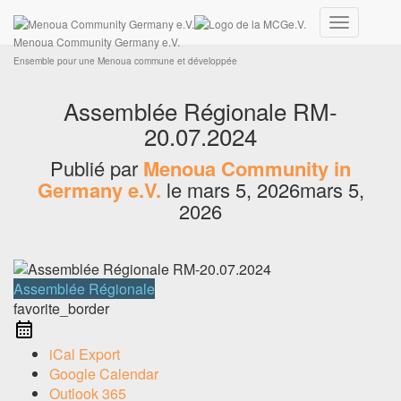
Ensemble pour une Menoua commune et développée
Connexion
Déplier
Menoua Community Germany e.V.
la
Ensemble pour une Menoua commune et développée
navigation
Assemblée Régionale RM-
20.07.2024
Publié par
Menoua Community in
Germany e.V.
le
mars 5, 2026
mars 5,
2026
Assemblée Régionale
favorite_border
iCal Export
Google Calendar
Outlook 365