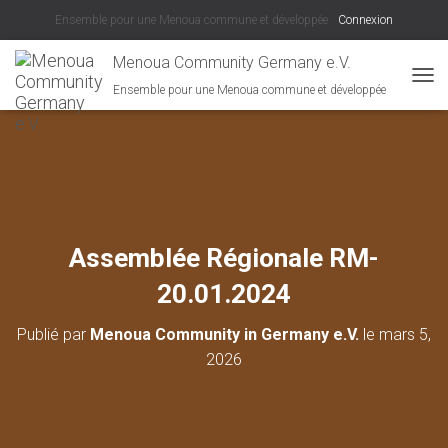
Ensemble pour une Menoua commune et développée
Connexion
Menoua Community Germany e.V.
Ensemble pour une Menoua commune et développée
D
É
P
L
I
E
R
L
A
Assemblée Régionale RM-
N
A
20.01.2024
V
I
Publié par
Menoua Community in Germany e.V.
le
mars 5,
G
A
2026
T
I
O
N