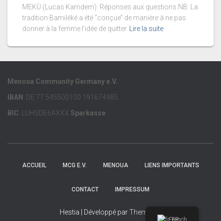
MEKÙ (Lucas Kamdem): Réponses aux questions NB: La
tradition Bamiléké a été ‘’conçue’’ de manière à ne pas
donner à la femme l’idée de quitter
Lire la suite
Menoua Community Germany e.V.
IBAN
: DE 77 545500100 191674985
BIC
: LUHSDE6AXXX
Sparkasse
ACCUEIL
MCG E.V.
MENOUA
LIENS IMPORTANTS
CONTACT
IMPRESSUM
Hestia | Développé par
ThemeIsle
French