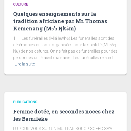
CULTURE
Quelques enseignements sur la
tradition africiane par Mr. Thomas
Kemenang (Mɔ’ɔ Ŋkǝ́m)
1. Les funérailles (Miá lewhʉ̄) Les funérailles sont des
cérémonies qui sont organisées pour la sainteté (Mbɔɔ̄ŋ
Nū) de nos défunts. On ne fait pas de funérailles pour des
personnes qui étaient malsaine. Les funérailles relatent
Lire la suite
PUBLICATIONS
Femme dotée, en secondes noces chez
les Bamiléké
LU POUR VOUS SUR UN MUR PAR SOUOP SOFFO SA’A