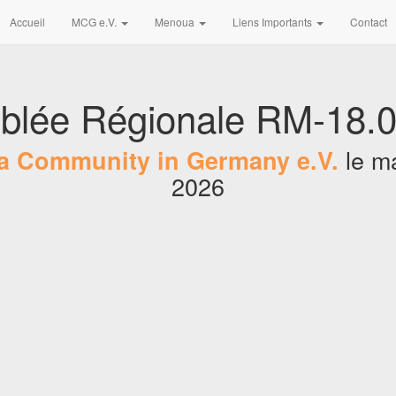
Accueil
MCG e.V.
Menoua
Liens Importants
Contact
blée Régionale RM-18.0
le
ma
 Community in Germany e.V.
2026