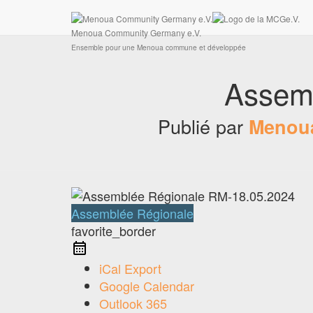
Ensemble pour une Menoua commune et développée
Connexion
Menoua Community Germany e.V.
Ensemble pour une Menoua commune et développée
Assem
Publié par
Menoua
Assemblée Régionale
favorite_border
iCal Export
Google Calendar
Outlook 365