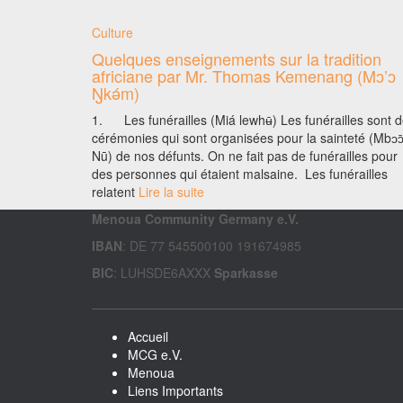
Culture
Quelques enseignements sur la tradition
africiane par Mr. Thomas Kemenang (Mɔ’ɔ
Ŋkǝ́m)
1. Les funérailles (Miá lewhʉ̄) Les funérailles sont 
cérémonies qui sont organisées pour la sainteté (Mbɔɔ
Nū) de nos défunts. On ne fait pas de funérailles pour
des personnes qui étaient malsaine. Les funérailles
relatent
Lire la suite
Menoua Community Germany e.V.
IBAN
: DE 77 545500100 191674985
BIC
: LUHSDE6AXXX
Sparkasse
Accueil
MCG e.V.
Menoua
Liens Importants