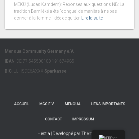
MEKÙ (Lucas Kamdem): Réponses aux questions NB: La
tradition Bamiléké a été ‘’conçue’’ de manière à ne pas
donner à la femme l’idée de quitter
Lire la suite
Menoua Community Germany e.V.
IBAN
: DE 77 545500100 191674985
BIC
: LUHSDE6AXXX
Sparkasse
ACCUEIL
MCG E.V.
MENOUA
LIENS IMPORTANTS
CONTACT
IMPRESSUM
Hestia | Développé par
ThemeIsle
French