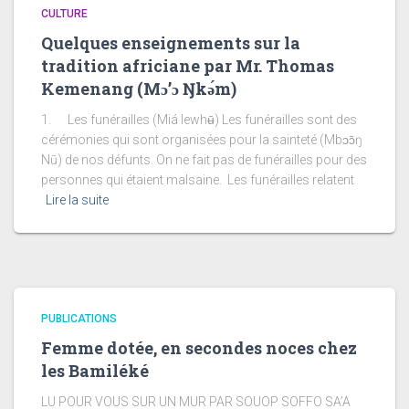
CULTURE
Quelques enseignements sur la
tradition africiane par Mr. Thomas
Kemenang (Mɔ’ɔ Ŋkǝ́m)
1. Les funérailles (Miá lewhʉ̄) Les funérailles sont des
cérémonies qui sont organisées pour la sainteté (Mbɔɔ̄ŋ
Nū) de nos défunts. On ne fait pas de funérailles pour des
personnes qui étaient malsaine. Les funérailles relatent
Lire la suite
PUBLICATIONS
Femme dotée, en secondes noces chez
les Bamiléké
LU POUR VOUS SUR UN MUR PAR SOUOP SOFFO SA’A