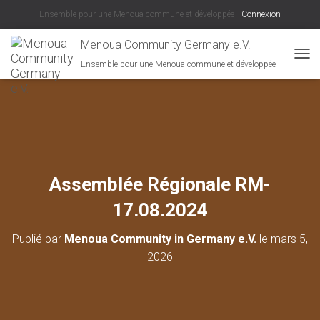
Ensemble pour une Menoua commune et développée
Connexion
Menoua Community Germany e.V.
Ensemble pour une Menoua commune et développée
D
É
P
L
I
E
R
L
A
Assemblée Régionale RM-
N
A
17.08.2024
V
I
Publié par
Menoua Community in Germany e.V.
le
mars 5,
G
A
2026
T
I
O
N