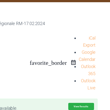
iCal
Export
Google
Calendar
favorite_border
Outlook
365
Outlook
Live
View Results
available.