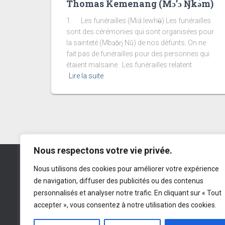
Thomas Kemenang (Mɔ’ɔ Ŋkǝ́m)
1. Les funérailles (Miá lewhʉ̄) Les funérailles
sont des cérémonies qui sont organisées pour
la sainteté (Mbɔɔ̄ŋ Nū) de nos défunts. On ne
fait pas de funérailles pour des personnes qui
étaient malsaine. Les funérailles relatent
Lire la suite
Nous respectons votre vie privée.
Menoua Community Germany e.V.
Nous utilisons des cookies pour améliorer votre expérience
de navigation, diffuser des publicités ou des contenus
IBAN
: DE 77 545500100 191674985
personnalisés et analyser notre trafic. En cliquant sur « Tout
BIC
: LUHSDE6AXXX
Sparkasse
accepter », vous consentez à notre utilisation des cookies.