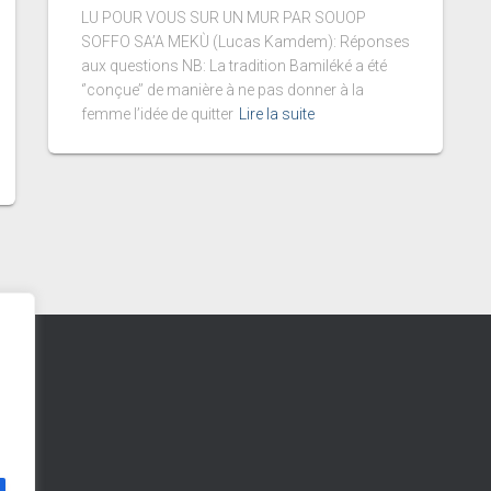
LU POUR VOUS SUR UN MUR PAR SOUOP
SOFFO SA’A MEKÙ (Lucas Kamdem): Réponses
aux questions NB: La tradition Bamiléké a été
‘’conçue’’ de manière à ne pas donner à la
femme l’idée de quitter
Lire la suite