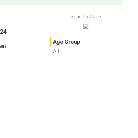
Scan QR Code
024
Age Group
ain
All