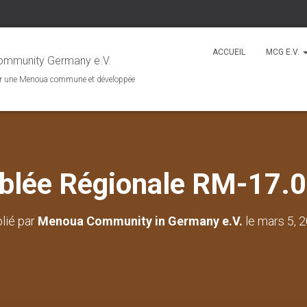
ACCUEIL
MCG E.V.
mmunity Germany e.V.
r une Menoua commune et développée
lée Régionale RM-17.
lié par
Menoua Community in Germany e.V.
le
mars 5, 