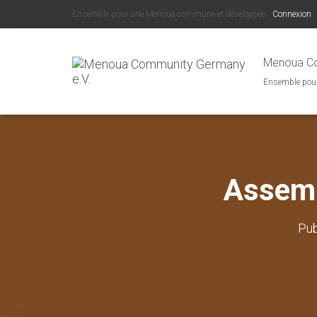
Ensemble pour une Menoua commune et développée
Connexion
Menoua Co
Ensemble pou
Assemb
Pub