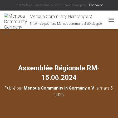
Ensemble pour une Menoua commune et développée
Connexion
Menoua Community Germany e.V.
Ensemble pour une Menoua commune et développée
D
É
P
L
I
E
R
L
A
Assemblée Régionale RM-
N
A
15.06.2024
V
I
Publié par
Menoua Community in Germany e.V.
le
mars 5,
G
A
2026
T
I
O
N