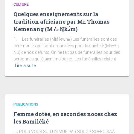
CULTURE
Quelques enseignements sur la
tradition africiane par Mr. Thomas
Kemenang (Mɔ’ɔ Ŋkǝ́m)
1. Les funérailles (Miá lewhʉ̄) Les funérailles sont des
cérémonies qui sont organisées pour la sainteté (Mbɔɔ̄ŋ
Nū) de nos défunts. On ne fait pas de funérailles pour des
personnes qui étaient malsaine. Les funérailles relatent
Lire la suite
PUBLICATIONS
Femme dotée, en secondes noces chez
les Bamiléké
LU POUR VOUS SUR UN MUR PAR SOUOP SOFFO SA’A