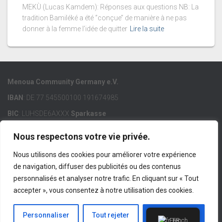
MEKÙ (Lucas Kamdem): Réponses aux questions NB: La
tradition Bamiléké a été ‘’conçue’’ de manière à ne pas
donner à la femme l’idée de quitter
Lire la suite
Menoua Community Germany e.V.
IBAN
: DE 77 545500100 191674985
BIC
: LUHSDE6AXXX
Sparkasse
Nous respectons votre vie privée.
Nous utilisons des cookies pour améliorer votre expérience
de navigation, diffuser des publicités ou des contenus
ACCUEIL
MCG E.V.
MENOUA
LIENS IMPORTANTS
personnalisés et analyser notre trafic. En cliquant sur « Tout
accepter », vous consentez à notre utilisation des cookies.
CONTACT
IMPRESSUM
Hestia | Développé par
ThemeIsle
Personnaliser
Tout rejeter
Accepter tout
French