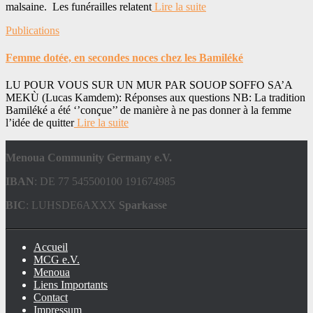
malsaine. Les funérailles relatent
Lire la suite
Publications
Femme dotée, en secondes noces chez les Bamiléké
LU POUR VOUS SUR UN MUR PAR SOUOP SOFFO SA’A
MEKÙ (Lucas Kamdem): Réponses aux questions NB: La tradition
Bamiléké a été ‘’conçue’’ de manière à ne pas donner à la femme
l’idée de quitter
Lire la suite
Menoua Community Germany e.V.
IBAN
: DE 77 545500100 191674985
BIC
: LUHSDE6AXXX
Sparkasse
Accueil
MCG e.V.
Menoua
Liens Importants
Contact
Impressum