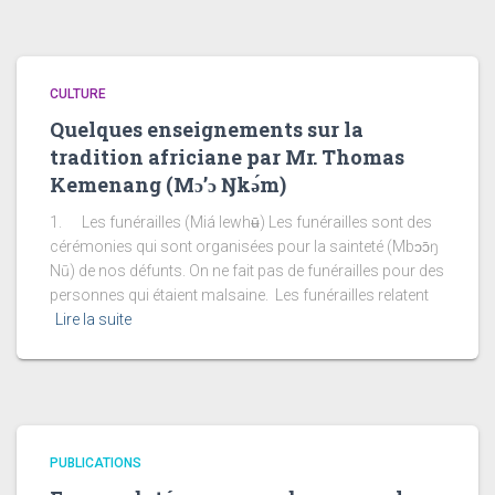
CULTURE
Quelques enseignements sur la
tradition africiane par Mr. Thomas
Kemenang (Mɔ’ɔ Ŋkǝ́m)
1. Les funérailles (Miá lewhʉ̄) Les funérailles sont des
cérémonies qui sont organisées pour la sainteté (Mbɔɔ̄ŋ
Nū) de nos défunts. On ne fait pas de funérailles pour des
personnes qui étaient malsaine. Les funérailles relatent
Lire la suite
PUBLICATIONS