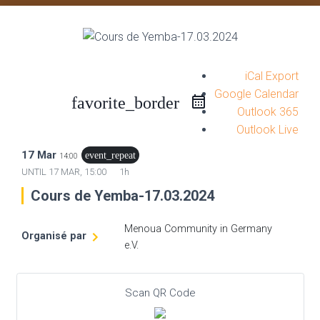
iCal Export
Google Calendar
favorite_border
Outlook 365
Outlook Live
17 Mar
event_repeat
14:00
UNTIL
17 MAR, 15:00
1h
Cours de Yemba-17.03.2024
Menoua Community in Germany
Organisé par
e.V.
Scan QR Code