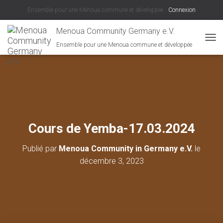
Ensemble pour une Menoua commune et développée
Connexion
Menoua Community Germany e.V.
Ensemble pour une Menoua commune et développée
D
É
P
L
I
E
R
L
A
Cours de Yemba-17.03.2024
N
A
Publié par
Menoua Community in Germany e.V.
le
V
I
décembre 3, 2023
G
A
T
I
O
N