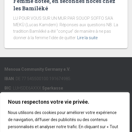
Femme dotée, en secondes noces chez
les Bamiléké
LU POUR VOUS SUR UN MUR PAR SOUOP SOFFO SA’A
MEKÙ (Lucas Kamdem): Réponses aux questions NB: La
tradition Bamiléké a été ‘’conçue’’ de manière à ne pas
donner à la femme l’idée de quitter
Lire la suite
Menoua Community Germany e.V.
IBAN
: DE 77 545500100 191674985
BIC
: LUHSDE6AXXX
Sparkasse
Nous respectons votre vie privée.
Nous utilisons des cookies pour améliorer votre expérience
de navigation, diffuser des publicités ou des contenus
ACCUEIL
MCG E.V.
MENOUA
LIENS IMPORTANTS
personnalisés et analyser notre trafic. En cliquant sur « Tout