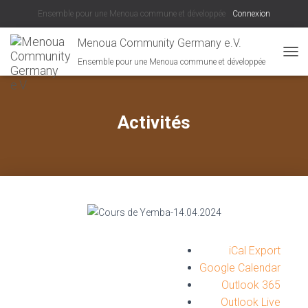
Ensemble pour une Menoua commune et développée
Connexion
Menoua Community Germany e.V.
Ensemble pour une Menoua commune et développée
D
É
P
L
I
Activités
E
R
L
A
N
A
V
I
G
A
iCal Export
T
Google Calendar
I
favorite_border
Outlook 365
O
N
Outlook Live