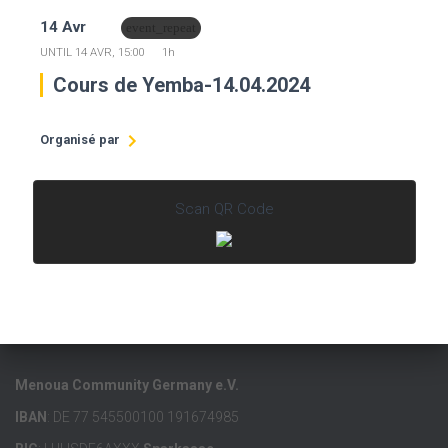
14 Avr
event_repeat
14:00
UNTIL
14 AVR, 15:00
1h
Cours de Yemba-14.04.2024
Organisé par
Menoua Community in Germany e.V.
Scan QR Code
Menoua Community Germany e.V.
IBAN
: DE 77 545500100 191674985