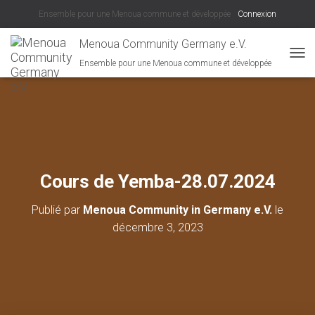
Ensemble pour une Menoua commune et développée
Connexion
Menoua Community Germany e.V.
Ensemble pour une Menoua commune et développée
D
É
P
L
I
E
R
L
A
Cours de Yemba-28.07.2024
N
A
Publié par
Menoua Community in Germany e.V.
le
V
I
décembre 3, 2023
G
A
T
I
O
N