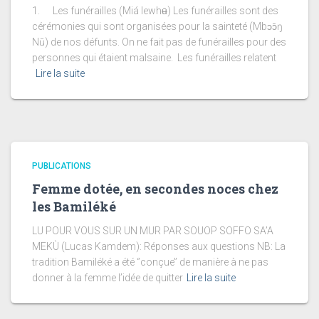
1. Les funérailles (Miá lewhʉ̄) Les funérailles sont des
cérémonies qui sont organisées pour la sainteté (Mbɔɔ̄ŋ
Nū) de nos défunts. On ne fait pas de funérailles pour des
personnes qui étaient malsaine. Les funérailles relatent
Lire la suite
PUBLICATIONS
Femme dotée, en secondes noces chez
les Bamiléké
LU POUR VOUS SUR UN MUR PAR SOUOP SOFFO SA’A
MEKÙ (Lucas Kamdem): Réponses aux questions NB: La
tradition Bamiléké a été ‘’conçue’’ de manière à ne pas
donner à la femme l’idée de quitter
Lire la suite