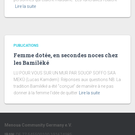
Lire la suite
PUBLICATIONS
Femme dotée, en secondes noces chez
les Bamiléké
LU POUR VOUS SUR UN MUR PAR SOUOP SOFFO SA’A
MEKÙ (Lucas Kamdem): Réponses aux questions NB: La
tradition Bamiléké a été ‘’conçue’’ de manière à ne pas
donner à la femme l’idée de quitter
Lire la suite
Menoua Community Germany e.V.
IBAN
: DE 77 545500100 191674985