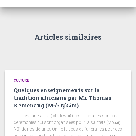
Articles similaires
CULTURE
Quelques enseignements sur la
tradition africiane par Mr. Thomas
Kemenang (Mɔ’ɔ Ŋkǝ́m)
1. Les funérailles (Miá lewhʉ̄) Les funérailles sont des
cérémonies qui sont organisées pour la sainteté (Mbɔɔ̄ŋ
Nū) de nos défunts. On ne fait pas de funérailles pour des
personnes qui étaient malsaine. Les funérailles relatent