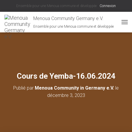
Ensemble pour une Menoua commune et développée
Connexion
Menoua Community Germany e.V.
Ensemble pour une Menoua commune et développée
D
É
P
L
I
E
R
L
A
Cours de Yemba-16.06.2024
N
A
Publié par
Menoua Community in Germany e.V.
le
V
I
décembre 3, 2023
G
A
T
I
O
N