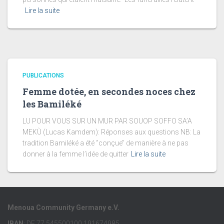
Lire la suite
PUBLICATIONS
Femme dotée, en secondes noces chez
les Bamiléké
LU POUR VOUS SUR UN MUR PAR SOUOP SOFFO SA’A
MEKÙ (Lucas Kamdem): Réponses aux questions NB: La
tradition Bamiléké a été ‘’conçue’’ de manière à ne pas
donner à la femme l’idée de quitter
Lire la suite
Menoua Community Germany e.V.
IBAN
: DE 77 545500100 191674985