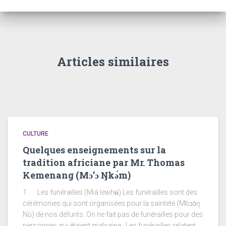
Articles similaires
CULTURE
Quelques enseignements sur la
tradition africiane par Mr. Thomas
Kemenang (Mɔ’ɔ Ŋkǝ́m)
1. Les funérailles (Miá lewhʉ̄) Les funérailles sont des
cérémonies qui sont organisées pour la sainteté (Mbɔɔ̄ŋ
Nū) de nos défunts. On ne fait pas de funérailles pour des
personnes qui étaient malsaine. Les funérailles relatent