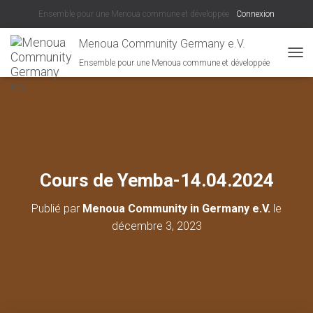
Ensemble pour une Menoua commune et développée
Connexion
Menoua Community Germany e.V.
Ensemble pour une Menoua commune et développée
D
É
P
L
I
E
R
L
A
Cours de Yemba-14.04.2024
N
A
Publié par
Menoua Community in Germany e.V.
le
V
I
décembre 3, 2023
G
A
T
I
O
N