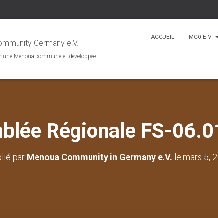
ACCUEIL
MCG E.V.
mmunity Germany e.V.
r une Menoua commune et développée
blée Régionale FS-06.0
lié par
Menoua Community in Germany e.V.
le
mars 5, 