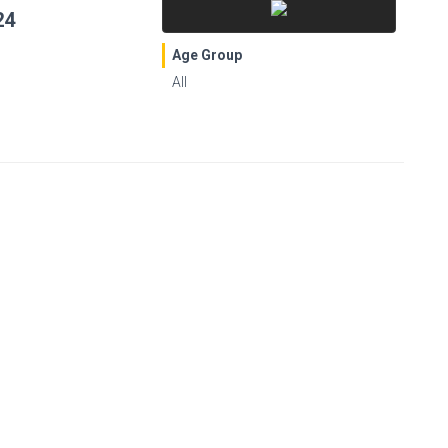
24
Age Group
All