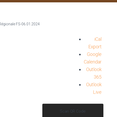
iCal
Export
Google
Calendar
favorite_border
Outlook
365
Outlook
Live
Scan QR Code