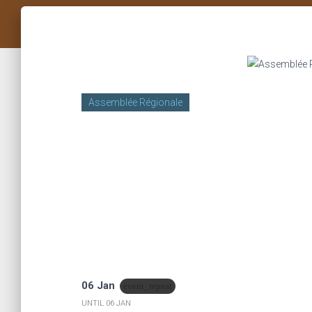
Assemblée Régionale
06 Jan
event_repeat
UNTIL
06 JAN