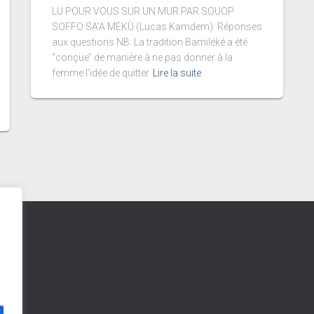
LU POUR VOUS SUR UN MUR PAR SOUOP
SOFFO SA’A MEKÙ (Lucas Kamdem): Réponses
aux questions NB: La tradition Bamiléké a été
‘’conçue’’ de manière à ne pas donner à la
femme l’idée de quitter
Lire la suite