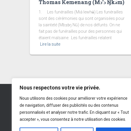
Thomas Kemenang (Mɔ’ɔ Ŋkǝ́m)
1. Les funérailles (Miá lewhʉ̄) Les funérailles
sont des cérémonies qui sont organisées pour
la sainteté (Mbɔɔ̄ŋ Nū) de nos défunts. On ne
fait pas de funérailles pour des personnes qui
étaient malsaine. Les funérailles relatent
Lire la suite
Nous respectons votre vie privée.
Menoua Community Germany e.V.
Nous utilisons des cookies pour améliorer votre expérience
de navigation, diffuser des publicités ou des contenus
IBAN
: DE 77 545500100 191674985
personnalisés et analyser notre trafic. En cliquant sur « Tout
BIC
: LUHSDE6AXXX
Sparkasse
accepter », vous consentez à notre utilisation des cookies.