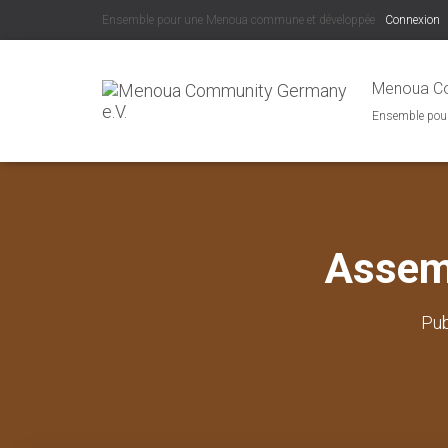
Ensemble pour une Menoua commune et développée
Connexion
Menoua Co
Ensemble pou
Assem
Pub