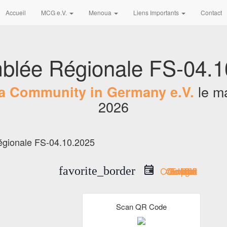
Accueil
MCG e.V.
Menoua
Liens Importants
Contact
blée Régionale FS-04.1
le
ma
 Community in Germany e.V.
2026
favorite_border
Google Calendar
iCal Export
Outlook Live
Outlook 365
Scan QR Code