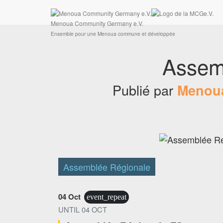
Ensemble pour une Menoua commune et développée
Connexion
Menoua Community Germany e.V.
Ensemble pour une Menoua commune et développée
Assem
Publié par
Menoua
Assemblée Régionale
04 Oct
event_repeat
UNTIL
04 OCT