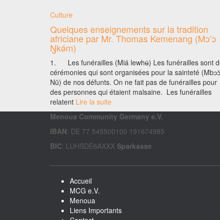
Culture
Quelques enseignements sur la tradition
africiane par Mr. Thomas Kemenang (Mɔ’ɔ
Ŋkǝ́m)
1. Les funérailles (Miá lewhʉ̄) Les funérailles sont 
cérémonies qui sont organisées pour la sainteté (Mbɔɔ
Nū) de nos défunts. On ne fait pas de funérailles pour
des personnes qui étaient malsaine. Les funérailles
relatent
Lire la suite
Menoua Community Germany e.V.
IBAN
: DE 77 545500100 191674985
BIC
: LUHSDE6AXXX
Sparkasse
Accueil
MCG e.V.
Menoua
Liens Importants