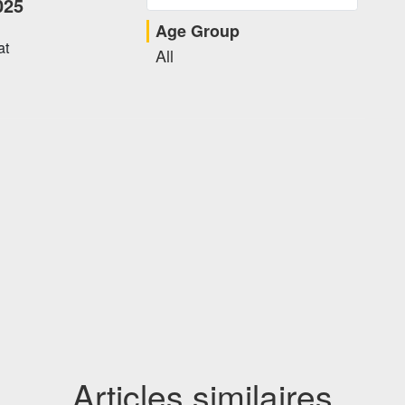
025
Age Group
at
All
Articles similaires