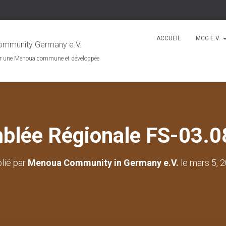
ACCUEIL
MCG E.V.
mmunity Germany e.V.
r une Menoua commune et développée
blée Régionale FS-03.0
lié par
Menoua Community in Germany e.V.
le
mars 5, 