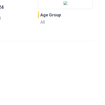
24
Age Group
t
All