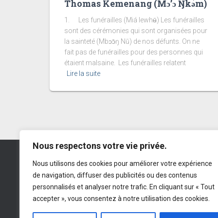
Thomas Kemenang (Mɔ’ɔ Ŋkǝ́m)
1. Les funérailles (Miá lewhʉ̄) Les funérailles
sont des cérémonies qui sont organisées pour
la sainteté (Mbɔɔ̄ŋ Nū) de nos défunts. On ne
fait pas de funérailles pour des personnes qui
étaient malsaine. Les funérailles relatent
Lire la suite
Nous respectons votre vie privée.
Menoua Community Germany e.V.
Nous utilisons des cookies pour améliorer votre expérience
de navigation, diffuser des publicités ou des contenus
IBAN
: DE 77 545500100 191674985
personnalisés et analyser notre trafic. En cliquant sur « Tout
BIC
: LUHSDE6AXXX
Sparkasse
accepter », vous consentez à notre utilisation des cookies.