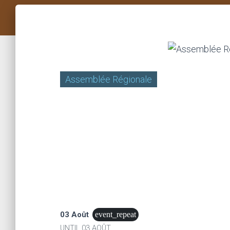
Assemblée Régionale
03 Août
event_repeat
UNTIL
03 AOÛT