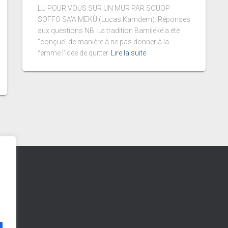
LU POUR VOUS SUR UN MUR PAR SOUOP
SOFFO SA’A MEKÙ (Lucas Kamdem): Réponses
aux questions NB: La tradition Bamiléké a été
‘’conçue’’ de manière à ne pas donner à la
femme l’idée de quitter
Lire la suite