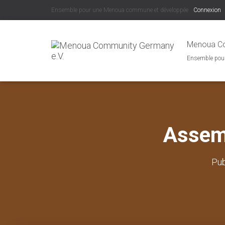
Ensemble pour une Menoua commune et développée
Connexion
Menoua Co
Ensemble pou
Assem
Pub