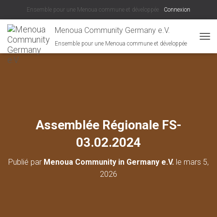
Ensemble pour une Menoua commune et développée
Connexion
Menoua Community Germany e.V.
Ensemble pour une Menoua commune et développée
D
É
P
L
I
E
R
L
A
Assemblée Régionale FS-
N
A
03.02.2024
V
I
Publié par
Menoua Community in Germany e.V.
le
mars 5,
G
A
2026
T
I
O
N