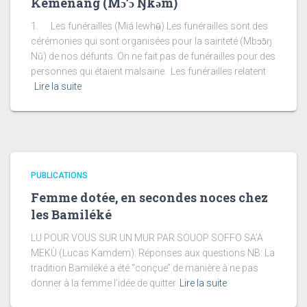
Kemenang (Mɔ’ɔ Ŋkǝ́m)
1. Les funérailles (Miá lewhʉ̄) Les funérailles sont des
cérémonies qui sont organisées pour la sainteté (Mbɔɔ̄ŋ
Nū) de nos défunts. On ne fait pas de funérailles pour des
personnes qui étaient malsaine. Les funérailles relatent
Lire la suite
PUBLICATIONS
Femme dotée, en secondes noces chez
les Bamiléké
LU POUR VOUS SUR UN MUR PAR SOUOP SOFFO SA’A
MEKÙ (Lucas Kamdem): Réponses aux questions NB: La
tradition Bamiléké a été ‘’conçue’’ de manière à ne pas
donner à la femme l’idée de quitter
Lire la suite