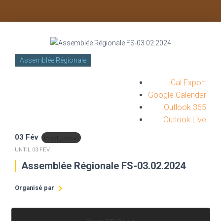
Assemblée Régionale
iCal Export
Google Calendar
favorite_border
Outlook 365
Outlook Live
03 Fév
event_repeat
UNTIL
03 FÉV
Assemblée Régionale FS-03.02.2024
Organisé par
Ta' Nchu Région Freistaat