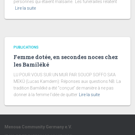
personnes qui étaient malsaine. Les funérailles relatent
Lire la suite
PUBLICATIONS
Femme dotée, en secondes noces chez
les Bamiléké
LU POUR VOUS SUR UN MUR PAR SOUOP SOFFO SA’A
MEKÙ (Lucas Kamdem): Réponses aux questions NB: La
tradition Bamiléké a été ‘’conçue’’ de manière à ne pas
donner à la femme l’idée de quitter
Lire la suite
Menoua Community Germany e.V.