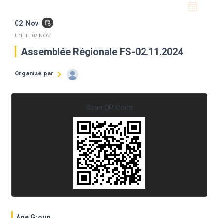
favorite_border
02 Nov
event_repeat
UNTIL
02 NOV
Assemblée Régionale FS-02.11.2024
Organisé par
Ta' Nchu Région Freistaat
Scan QR Code
Age Group