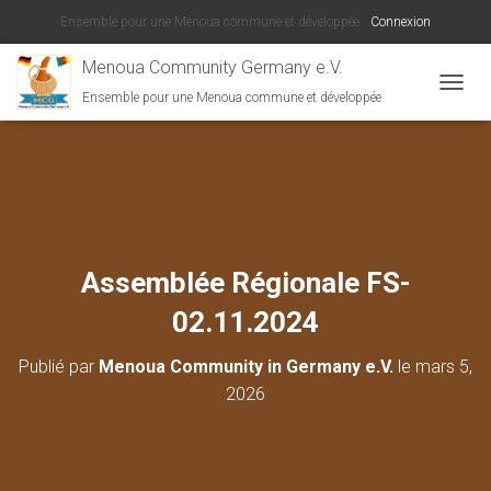
Ensemble pour une Menoua commune et développée
Connexion
Menoua Community Germany e.V.
Ensemble pour une Menoua commune et développée
DÉPLI
Assemblée Régionale FS-
02.11.2024
Publié par
Menoua Community in Germany e.V.
le
mars 5,
2026