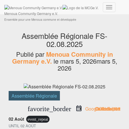
Ensemble pour une Menoua commune et développée
Connexion
Déplier
Menoua Community Germany e.V.
la
Ensemble pour une Menoua commune et développée
navigation
Assemblée Régionale FS-
02.08.2025
Publié par
Menoua Community in
Germany e.V.
le
mars 5, 2026
mars 5,
2026
Assemblée Régionale
favorite_border
Google Calendar
Outlook Live
Outlook 365
iCal Export
02 Août
event_repeat
UNTIL
02 AOÛT