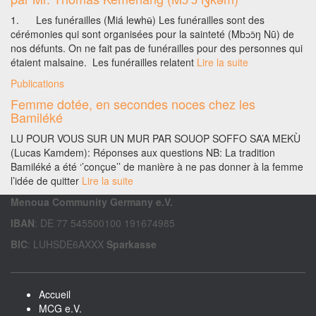
1. Les funérailles (Miá lewhʉ̄) Les funérailles sont des
cérémonies qui sont organisées pour la sainteté (Mbɔɔ̄ŋ Nū) de
nos défunts. On ne fait pas de funérailles pour des personnes qui
étaient malsaine. Les funérailles relatent
Lire la suite
Publications
Femme dotée, en secondes noces chez les
Bamiléké
LU POUR VOUS SUR UN MUR PAR SOUOP SOFFO SA’A MEKÙ
(Lucas Kamdem): Réponses aux questions NB: La tradition
Bamiléké a été ‘’conçue’’ de manière à ne pas donner à la femme
l’idée de quitter
Lire la suite
Menoua Community Germany e.V.
IBAN
: DE 77 545500100 191674985
BIC
: LUHSDE6AXXX
Sparkasse
Accueil
MCG e.V.