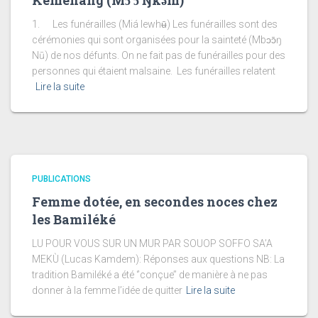
Kemenang (Mɔ’ɔ Ŋkǝ́m)
1. Les funérailles (Miá lewhʉ̄) Les funérailles sont des
cérémonies qui sont organisées pour la sainteté (Mbɔɔ̄ŋ
Nū) de nos défunts. On ne fait pas de funérailles pour des
personnes qui étaient malsaine. Les funérailles relatent
Lire la suite
PUBLICATIONS
Femme dotée, en secondes noces chez
les Bamiléké
LU POUR VOUS SUR UN MUR PAR SOUOP SOFFO SA’A
MEKÙ (Lucas Kamdem): Réponses aux questions NB: La
tradition Bamiléké a été ‘’conçue’’ de manière à ne pas
donner à la femme l’idée de quitter
Lire la suite