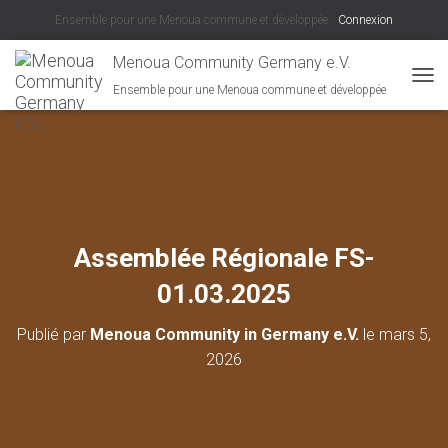
Ensemble pour une Menoua commune et développée
Connexion
Menoua Community Germany e.V.
Ensemble pour une Menoua commune et développée
D
É
P
L
I
E
R
L
A
Assemblée Régionale FS-
N
A
01.03.2025
V
I
Publié par
Menoua Community in Germany e.V.
le
mars 5,
G
A
2026
T
I
O
N