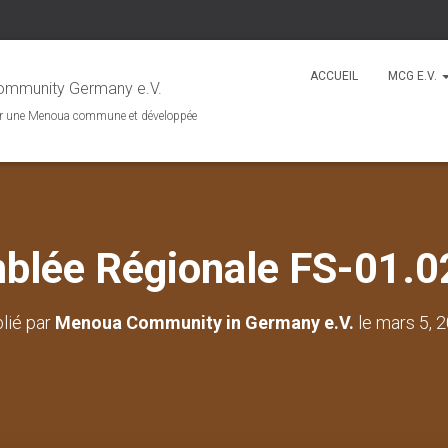
ACCUEIL
MCG E.V.
mmunity Germany e.V.
r une Menoua commune et développée
blée Régionale FS-01.0
lié par
Menoua Community in Germany e.V.
le
mars 5, 