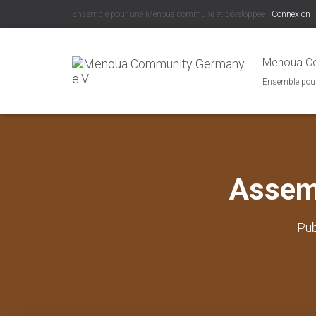
Ensemble pour une Menoua commune et développée
Connexion
Menoua Co
Ensemble pou
Assem
Pub