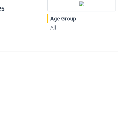
25
Age Group
t
All