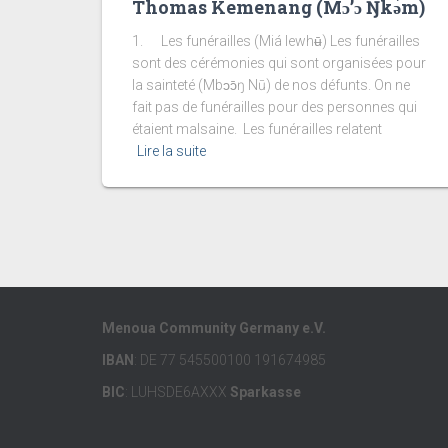
Thomas Kemenang (Mɔ’ɔ Ŋkǝ́m)
1. Les funérailles (Miá lewhʉ̄) Les funérailles
sont des cérémonies qui sont organisées pour
la sainteté (Mbɔɔ̄ŋ Nū) de nos défunts. On ne
fait pas de funérailles pour des personnes qui
étaient malsaine. Les funérailles relatent
Lire la suite
Menoua Community Germany e.V.
IBAN
: DE 77 545500100 191674985
BIC
: LUHSDE6AXXX
Sparkasse