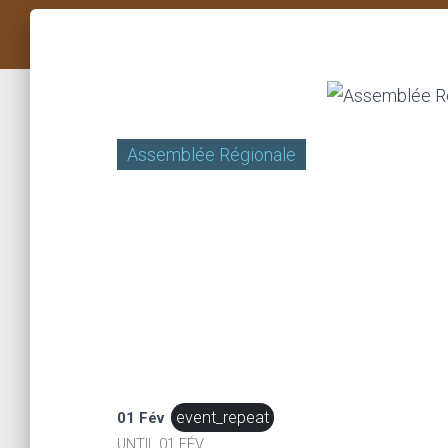
Assemblée Régionale
event_repeat
01 Fév
UNTIL
01 FÉV