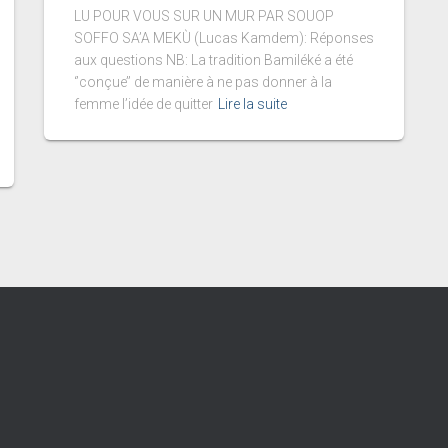
LU POUR VOUS SUR UN MUR PAR SOUOP
SOFFO SA’A MEKÙ (Lucas Kamdem): Réponses
aux questions NB: La tradition Bamiléké a été
‘’conçue’’ de manière à ne pas donner à la
femme l’idée de quitter
Lire la suite