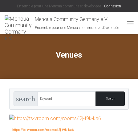
Ensemble pour une Menoua commune et développée
Connexion
Menoua Community Germany e.V.
Ensemble pour une Menoua commune et développée
D
É
P
L
I
Venues
E
R
L
A
N
A
V
search
I
G
A
T
I
O
https://ts-vroom.com/rooms/i2j-f9k-ka6
N