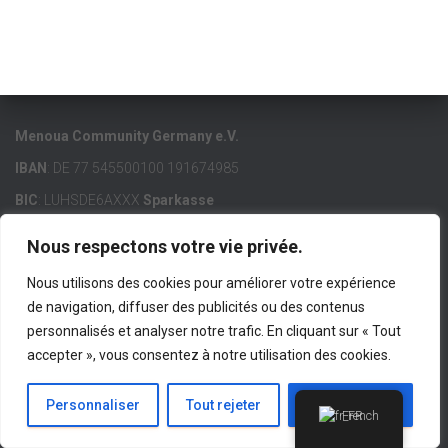
Menoua Community Germany e.V.
IBAN
: DE 77 545500100 191674985
BIC
: LUHSDE6AXXX
Sparkasse
Nous respectons votre vie privée.
Nous utilisons des cookies pour améliorer votre expérience
de navigation, diffuser des publicités ou des contenus
ACCUEIL
MCG E.V.
MENOUA
LIENS IMPORTANTS
personnalisés et analyser notre trafic. En cliquant sur « Tout
accepter », vous consentez à notre utilisation des cookies.
CONTACT
IMPRESSUM
Hestia | Développé par
ThemeIsle
Personnaliser
Tout rejeter
Accepter tout
French