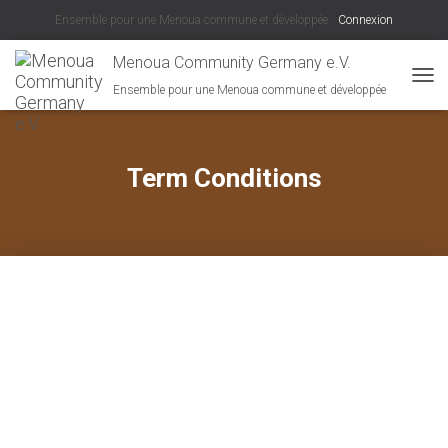
Ensemble pour une Menoua commune et développée
Connexion
Menoua Community Germany e.V.
Ensemble pour une Menoua commune et développée
D
É
P
L
I
Term Conditions
E
R
L
A
N
A
V
I
G
A
T
I
O
N