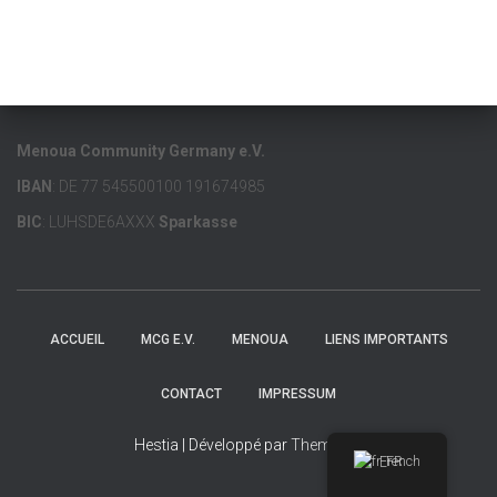
Menoua Community Germany e.V.
IBAN
: DE 77 545500100 191674985
BIC
: LUHSDE6AXXX
Sparkasse
ACCUEIL
MCG E.V.
MENOUA
LIENS IMPORTANTS
CONTACT
IMPRESSUM
Hestia | Développé par
ThemeIsle
French