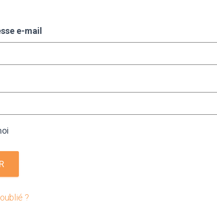
esse e-mail
moi
R
oublié ?