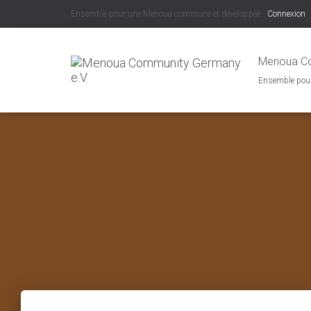
Ensemble pour une Menoua commune et développée
Connexion
Menoua Co
Ensemble pou