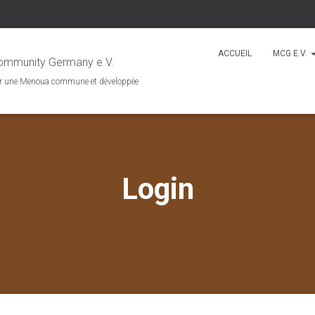
ACCUEIL
MCG E.V.
mmunity Germany e.V.
r une Menoua commune et développée
Login