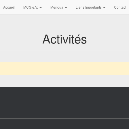
Accueil
MCG e.V.
Menoua
Liens Importants
Contact
Activités