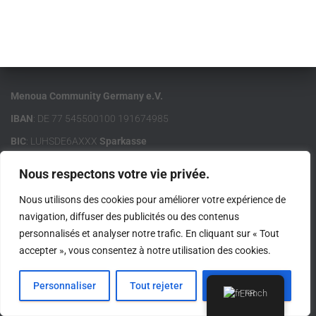
Menoua Community Germany e.V.
IBAN
: DE 77 545500100 191674985
BIC
: LUHSDE6AXXX
Sparkasse
Nous respectons votre vie privée.
Nous utilisons des cookies pour améliorer votre expérience de
navigation, diffuser des publicités ou des contenus
ACCUEIL
MCG E.V.
MENOUA
LIENS IMPORTANTS
personnalisés et analyser notre trafic. En cliquant sur « Tout
accepter », vous consentez à notre utilisation des cookies.
CONTACT
IMPRESSUM
Hestia | Développé par
ThemeIsle
Personnaliser
Tout rejeter
Accepter tout
French