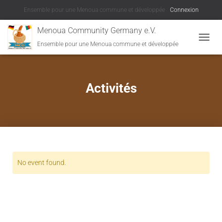
Ensemble pour une Menoua commune et développée
Connexion
Menoua Community Germany e.V.
Ensemble pour une Menoua commune et développée
DÉPLI
Activités
No event found.