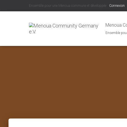
Ensemble pour une Menoua commune et développée
Connexion
Menoua Co
Ensemble pou