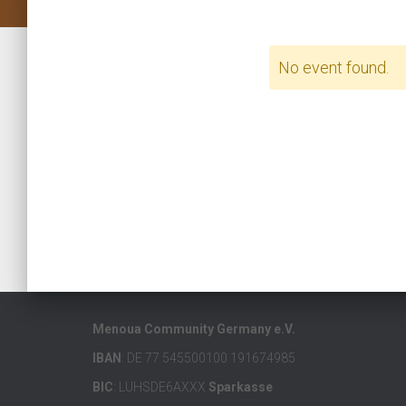
No event found.
Menoua Community Germany e.V.
IBAN
: DE 77 545500100 191674985
BIC
: LUHSDE6AXXX
Sparkasse