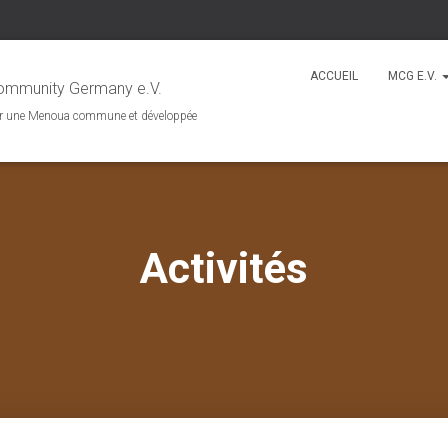
ACCUEIL
MCG E.V.
mmunity Germany e.V.
r une Menoua commune et développée
Activités