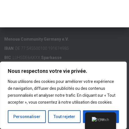
Menoua Community Germany e.V.
IBAN
: DE 77 545500100 191674985
BIC
: LUHSDE6AXXX
Sparkasse
Nous respectons votre vie privée.
Nous utilisons des cookies pour améliorer votre expérience
de navigation, diffuser des publicités ou des contenus
ACCUEIL
MCG E.V.
MENOUA
LIENS IMPORTANTS
personnalisés et analyser notre trafic. En cliquant sur « Tout
accepter », vous consentez à notre utilisation des cookies.
CONTACT
IMPRESSUM
Hestia | Développé par
ThemeIsle
Personnaliser
Tout rejeter
Accepter tout
French