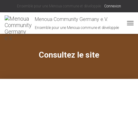
Ensemble pour une Menoua commune et développée
Connexion
Menoua Community Germany e.V.
Ensemble pour une Menoua commune et développée
D
É
P
L
I
Consultez le site
E
R
L
A
N
A
V
I
G
A
T
I
O
N